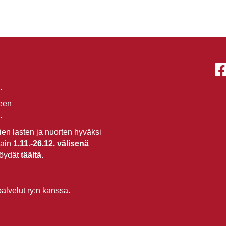
.
seen
.
en lasten ja nuorten hyväksi
tain
1.11.-26.12.
välisenä
löydät
täältä
.
lvelut ry:n kanssa.