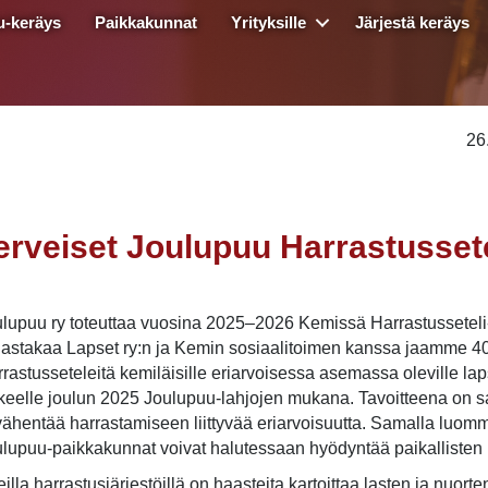
u-keräys
Paikkakunnat
Yrityksille
Järjestä keräys
26
erveiset Joulupuu Harrastussetel
lupuu ry toteuttaa vuosina 2025–2026 Kemissä Harrastusseteli-
astakaa Lapset ry:n ja Kemin sosiaalitoimen kanssa jaamme 40
rastusseteleitä kemiläisille eriarvoisessa asemassa oleville lapsil
kkeelle joulun 2025 Joulupuu-lahjojen mukana. Tavoitteena on s
vähentää harrastamiseen liittyvää eriarvoisuutta. Samalla luom
lupuu-paikkakunnat voivat halutessaan hyödyntää paikallisten
illa harrastusjärjestöillä on haasteita kartoittaa lasten ja nuorten