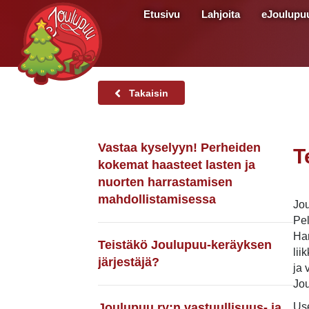
Etusivu
Lahjoita
eJoulupu
Takaisin
Vastaa kyselyyn! Perheiden
T
kokemat haasteet lasten ja
nuorten harrastamisen
mahdollistamisessa
Jou
Pel
Har
Teistäkö Joulupuu-keräyksen
lii
järjestäjä?
ja 
Jou
Joulupuu ry:n vastuullisuus- ja
Use