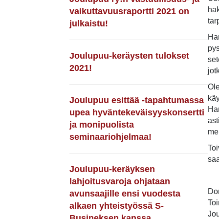
hak
vaikuttavuusraportti 2021 on
tar
julkaistu!
Har
pys
Joulupuu-keräysten tulokset
set
2021!
jot
Ole
käy
Joulupuu esittää -tapahtumassa
Har
upea hyväntekeväisyyskonsertti
ast
ja monipuolista
me
seminaariohjelmaa!
Toi
saa
Joulupuu-keräyksen
lahjoitusvaroja ohjataan
Do
avunsaajille ensi vuodesta
Toi
alkaen yhteistyössä S-
Jou
Busineksen kanssa