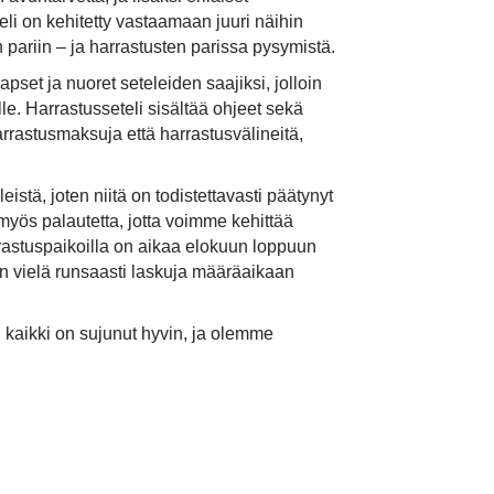
eli on kehitetty vastaamaan juuri näihin
 pariin – ja harrastusten parissa pysymistä.
lapset ja nuoret seteleiden saajiksi, jolloin
lle. Harrastusseteli sisältää ohjeet sekä
arrastusmaksuja että harrastusvälineitä,
tä, joten niitä on todistettavasti päätynyt
myös palautetta, jotta voimme kehittää
rastuspaikoilla on aikaa elokuun loppuun
in vielä runsaasti laskuja määräaikaan
i kaikki on sujunut hyvin, ja olemme