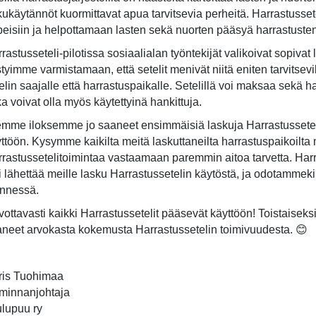
ukäytännöt kuormittavat apua tarvitsevia perheitä. Harrastusset
peisiin ja helpottamaan lasten sekä nuorten pääsyä harrastusten
rastusseteli-pilotissa sosiaalialan työntekijät valikoivat sopivat 
tyimme varmistamaan, että setelit menivät niitä eniten tarvitsevi
elin saajalle että harrastuspaikalle. Setelillä voi maksaa sekä h
ka voivat olla myös käytettyinä hankittuja.
mme iloksemme jo saaneet ensimmäisiä laskuja Harrastusseteleis
ttöön. Kysymme kaikilta meitä laskuttaneilta harrastuspaikoilta 
rastussetelitoimintaa vastaamaan paremmin aitoa tarvetta. Har
i lähettää meille lasku Harrastussetelin käytöstä, ja odotammek
nnessä.
vottavasti kaikki Harrastussetelit pääsevät käyttöön! Toistaiseks
neet arvokasta kokemusta Harrastussetelin toimivuudesta. 😊
ris Tuohimaa
minnanjohtaja
lupuu ry