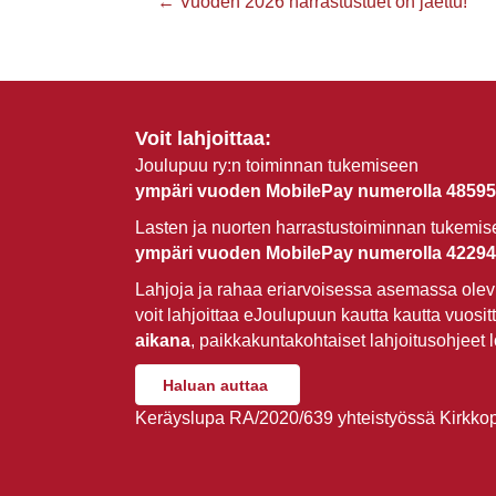
Posts
← Vuoden 2026 harrastustuet on jaettu!
navigation
Voit lahjoittaa:
Joulupuu ry:n toiminnan tukemiseen
ympäri vuoden MobilePay numerolla 48595
Lasten ja nuorten harrastustoiminnan tukemi
ympäri vuoden MobilePay numerolla 42294
Lahjoja ja rahaa eriarvoisessa asemassa olevi
voit lahjoittaa eJoulupuun kautta kautta vuosit
aikana
, paikkakuntakohtaiset lahjoitusohjeet 
Haluan auttaa
Keräyslupa RA/2020/639 yhteistyössä Kirkkopa