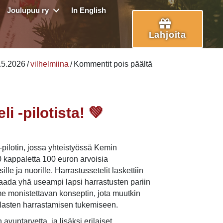
Joulupuu ry
In English
Lahjoita
artikkelissa
.5.2026
/
vilhelmiina
/
Kommentit pois päältä
Terveiset
Joulupuu
Harrastusseteli
i -pilotista! 💚
-
pilotista!
💚
pilotin, jossa yhteistyössä Kemin
 kappaletta 100 euron arvoisia
le ja nuorille. Harrastussetelit laskettiin
aada yhä useampi lapsi harrastusten pariin
me monistettavan konseptin, jota muutkin
 lasten harrastamisen tukemiseen.
 avuntarvetta, ja lisäksi erilaiset