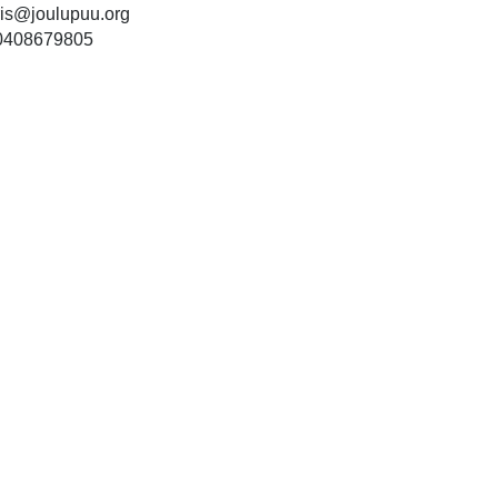
ris@joulupuu.org
 0408679805