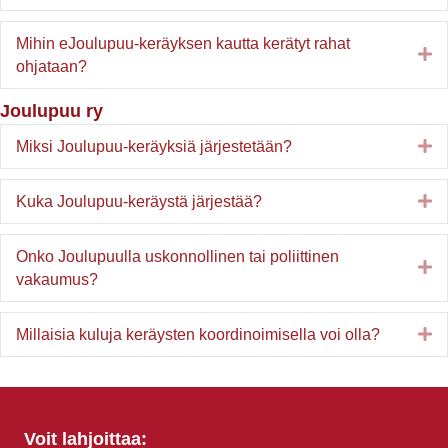
Mihin eJoulupuu-keräyksen kautta kerätyt rahat
E
ohjataan?
Joulupuu ry
E
Miksi Joulupuu-keräyksiä järjestetään?
E
Kuka Joulupuu-keräystä järjestää?
Onko Joulupuulla uskonnollinen tai poliittinen
E
vakaumus?
E
Millaisia kuluja keräysten koordinoimisella voi olla?
Voit lahjoittaa: