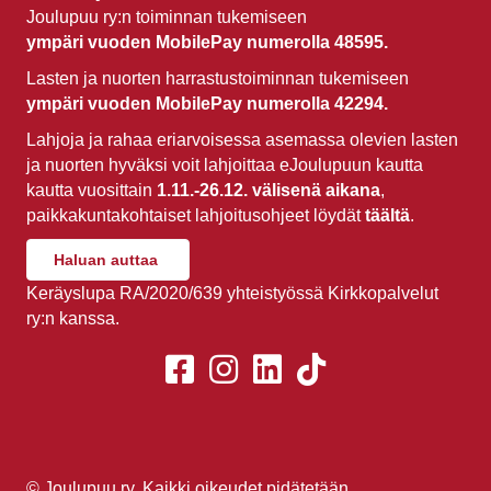
Joulupuu ry:n toiminnan tukemiseen
ympäri vuoden MobilePay numerolla 48595.
Lasten ja nuorten harrastustoiminnan tukemiseen
ympäri vuoden MobilePay numerolla 42294.
Lahjoja ja rahaa eriarvoisessa asemassa olevien lasten
ja nuorten hyväksi voit lahjoittaa eJoulupuun kautta
kautta vuosittain
1.11.-26.12.
välisenä aikana
,
paikkakuntakohtaiset lahjoitusohjeet löydät
täältä
.
Haluan auttaa
Keräyslupa RA/2020/639 yhteistyössä Kirkkopalvelut
ry:n kanssa.
© Joulupuu ry. Kaikki oikeudet pidätetään.