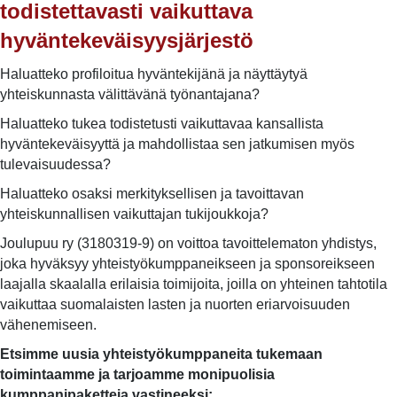
todistettavasti vaikuttava
hyväntekeväisyysjärjestö
Haluatteko profiloitua hyväntekijänä ja näyttäytyä
yhteiskunnasta välittävänä työnantajana?
Haluatteko tukea todistetusti vaikuttavaa kansallista
hyväntekeväisyyttä ja mahdollistaa sen jatkumisen myös
tulevaisuudessa?
Haluatteko osaksi merkityksellisen ja tavoittavan
yhteiskunnallisen vaikuttajan tukijoukkoja?
Joulupuu ry (3180319-9) on voittoa tavoittelematon yhdistys,
joka hyväksyy yhteistyökumppaneikseen ja sponsoreikseen
laajalla skaalalla erilaisia toimijoita, joilla on yhteinen tahtotila
vaikuttaa suomalaisten lasten ja nuorten eriarvoisuuden
vähenemiseen.
Etsimme uusia yhteistyökumppaneita tukemaan
toimintaamme ja tarjoamme monipuolisia
kumppanipaketteja vastineeksi: