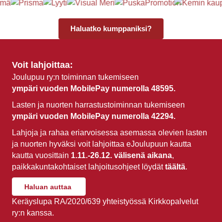
Haluatko kumppaniksi?
Voit lahjoittaa:
Joulupuu ry:n toiminnan tukemiseen
ympäri vuoden MobilePay numerolla 48595.
Lasten ja nuorten harrastustoiminnan tukemiseen
ympäri vuoden MobilePay numerolla 42294.
Lahjoja ja rahaa eriarvoisessa asemassa olevien lasten
ja nuorten hyväksi voit lahjoittaa eJoulupuun kautta
kautta vuosittain
1.11.-26.12.
välisenä aikana
,
paikkakuntakohtaiset lahjoitusohjeet löydät
täältä
.
Haluan auttaa
Keräyslupa RA/2020/639 yhteistyössä Kirkkopalvelut
ry:n kanssa.