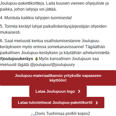
Joulupuu-pakettikortteja. Laita kuusen viereen ohjejuliste ja
paikka, johon lahjoja voi jättää.
4. Muistuta kaikkia lahjojen tuomisesta!
5. Toimita kerätyt lahjat paikalliskeräysjärjestäjän ohjeiden
mukaisesti.
6. Saat mieluusti kertoa osallistumisestanne Joulupuu-
keräykseen myös omissa somekanavissanne! Tägääthän
paikallisen Joulupuu-keräyksen ja käytäthän aihetunnistetta
#joulupuukeräys
Myös kansallisen Joulupuun saa
mieluusti tägätä @joulupuu/@joulupuury
Joulupuu-materiaalikansio yrityksille vapaaseen
käyttöön!
Lataa Joulupuun logo
Lataa tulostettavat Joulupuu-pakettikortit