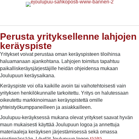
Perusta yrityksellenne lahjojen
keräyspiste
Yritykset voivat perustaa oman keräyspisteen tiloihinsa
haluamanaan ajankohtana. Lahjojen toimitus tapahtuu
paikalliskeräysjärjestäjille heidän ohjeidensa mukaan
Joulupuun keräysaikana.
Keräyspiste voi olla kaikille avoin tai vaihotehtoisesti vain
yrityksen henkilökunnalle tarkoitettu. Yritys on halutessaan
oikeutettu markkinoimaan keräyspistettä omille
yhteistyökumppaneilleen ja asiakkailleen.
Joulupuu-keräyksessä mukana olevat yritykset saavat hyvän
maun mukaisesti käyttää Joulupuun logoa ja annettuja
materiaaleja keräyksen järjestämisessä sekä omassa
viestinnässään. Löydät Joulupuun logon
täältä.