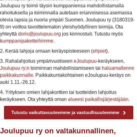
Joulupuu ry toimii täysin kumppaniensa mahdollistamalla
rahoituksella ja toiminnalla autetaan eriarvoisessa asemassa
olevia lapsia ja nuoria ympäri Suomen. Joulupuu ry (3180319-
9) on voittoa tavoittelematon yleishyödyllinen toimija. Ota
yhteyttä
doris@joulupuu.org
jos kiinnostuit. Tutustu myös
kumppanipaketteihimme
.
2. Kerää lahjoja omaan keräyspisteeseen (
ohjeet
).
3. Rahalahjoitus ympärivuotiseen
eJoulupuu
-keräykseen,
Joulupuu ry:n
toiminnan mahdollistamiseen tai
haluamallenne
paikkakunnalle.
Paikkakuntakohtainen eJoulupuu-keräys on
auki 1.11.-26.12.
4. Yrityksen omien lahjakorttien tai tuotteiden lahjoitus
keräykseen. Ota yhteyttä oman
alueesi paikallisjärjestäjään
.
Tutustu vaikuttavuuteemme ja vastuullisuuteemme
Joulupuu ry on valtakunnallinen,