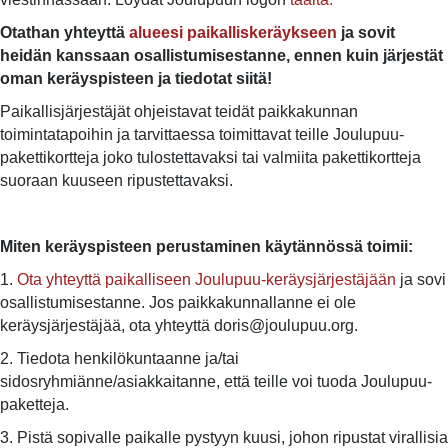
Otathan yhteyttä
alueesi paikalliskeräykseen
ja sovit
heidän kanssaan osallistumisestanne, ennen kuin järjestät
oman keräyspisteen ja tiedotat siitä!
Paikallisjärjestäjät ohjeistavat teidät paikkakunnan
toimintatapoihin ja tarvittaessa toimittavat teille Joulupuu-
pakettikortteja joko tulostettavaksi tai valmiita pakettikortteja
suoraan kuuseen ripustettavaksi.
Miten keräyspisteen perustaminen käytännössä toimii:
1.
Ota yhteyttä paikalliseen Joulupuu-keräysjärjestäjään
ja sovi
osallistumisestanne. Jos paikkakunnallanne ei ole
keräysjärjestäjää, ota yhteyttä doris@joulupuu.org.
2. Tiedota henkilökuntaanne ja/tai
sidosryhmiänne/asiakkaitanne, että teille voi tuoda Joulupuu-
paketteja.
3. Pistä sopivalle paikalle pystyyn kuusi, johon ripustat virallisia