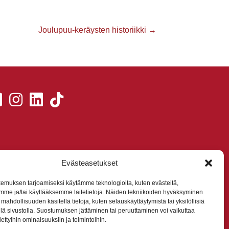
Joulupuu-keräysten historiikki →
Evästeasetukset
emuksen tarjoamiseksi käytämme teknologioita, kuten evästeitä,
mme ja/tai käyttääksemme laitetietoja. Näiden tekniikoiden hyväksyminen
mahdollisuuden käsitellä tietoja, kuten selauskäyttäytymistä tai yksilöllisiä
llä sivustolla. Suostumuksen jättäminen tai peruuttaminen voi vaikuttaa
 tiettyihin ominaisuuksiin ja toimintoihin.