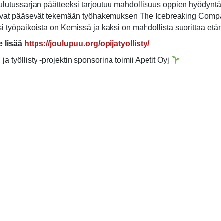
lutussarjan päätteeksi tarjoutuu mahdollisuus oppien hyödynt
vat pääsevät tekemään työhakemuksen The Icebreaking Companyl
i työpaikoista on Kemissä ja kaksi on mahdollista suorittaa etä
e lisää
https://joulupuu.org/opijatyollisty/
 ja työllisty -projektin sponsorina toimii Apetit Oyj