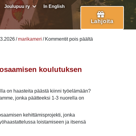
Joulupuu ry
In English
Lahjoita
artikkelissa
.3.2026
/
marikameri
/
Kommentit pois päältä
Nuori
–
opi
ja
mäosaamisen koulutuksen
työllisty!
Nuorten
työelämäosaamisen
jolla on haasteita päästä kiinni työelämään?
koulutuksen
amme, jonka päätteeksi 1-3 nuorella on
haku
on
äosaamisen kehittämisprojekti, jonka
nyt
yöhaastattelussa loistamiseen ja itsensä
auki!