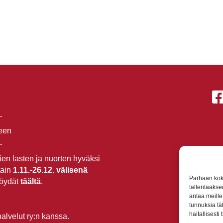
.
seen
.
en lasten ja nuorten hyväksi
tain
1.11.-26.12.
välisenä
Parhaan kok
löydät
täältä
.
tallentaakse
antaa meille 
tunnuksia tä
haitallisesti
lvelut ry:n kanssa.