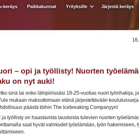
u-keräys
Paikkakunnat
Yrityksille
Järjestä keräys
16
uori – opi ja työllisty! Nuorten työelä
aku on nyt auki!
tko sinä tai onko lähipiirissäsi 18-25-vuotias nuori työnhakija, 
Tule mukaan maksuttomaan etänä järjestettävään koulutussarja
dollisuus päästä töihin The Icebreaking Companyyn!
 ja työllisty on haastavista taustoista tulevien nuorten työeläm
rittamalla saat hyvät valmiudet työelämään, työn hakemiseen, t
ittämiseen.