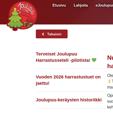
Etusivu
Lahjoita
eJoulupu
Takaisin
Terveiset Joulupuu
N
Harrastusseteli -pilotista!
h
Ole
Vuoden 2026 harrastustuet on
jaettu!
mah
Opi
Joulupuu-keräysten historiikki
suo
keh