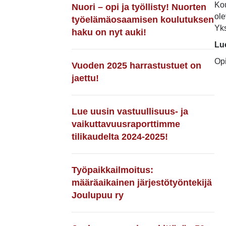
Kou
Nuori – opi ja työllisty! Nuorten
ole
työelämäosaamisen koulutuksen
Yks
haku on nyt auki!
Lu
Opi
Vuoden 2025 harrastustuet on
jaettu!
Lue uusin vastuullisuus- ja
vaikuttavuusraporttimme
tilikaudelta 2024-2025!
Työpaikkailmoitus:
määräaikainen järjestötyöntekijä
Joulupuu ry