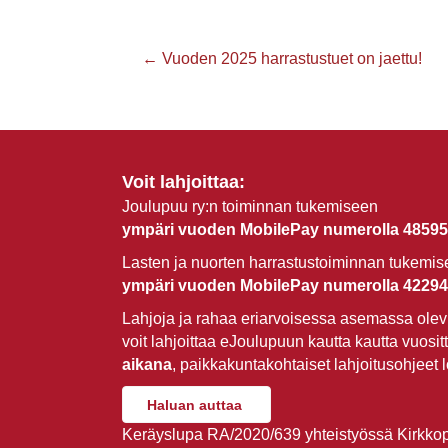
Posts
← Vuoden 2025 harrastustuet on jaettu!
navigation
Voit lahjoittaa:
Joulupuu ry:n toiminnan tukemiseen
ympäri vuoden MobilePay numerolla 48595
Lasten ja nuorten harrastustoiminnan tukemi
ympäri vuoden MobilePay numerolla 42294
Lahjoja ja rahaa eriarvoisessa asemassa olevi
voit lahjoittaa eJoulupuun kautta kautta vuosit
aikana
, paikkakuntakohtaiset lahjoitusohjeet 
Haluan auttaa
Keräyslupa RA/2020/639 yhteistyössä Kirkkopa