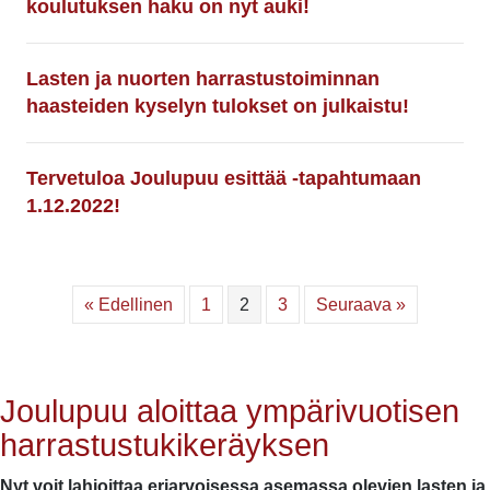
koulutuksen haku on nyt auki!
Lasten ja nuorten harrastustoiminnan
haasteiden kyselyn tulokset on julkaistu!
Tervetuloa Joulupuu esittää -tapahtumaan
1.12.2022!
« Edellinen
1
2
3
Seuraava »
Joulupuu aloittaa ympärivuotisen
harrastustukikeräyksen
Nyt voit lahjoittaa eriarvoisessa asemassa olevien lasten ja