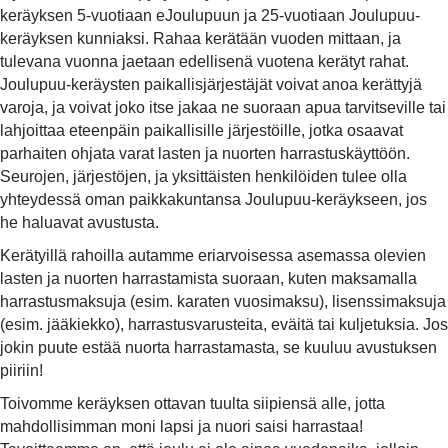
keräyksen 5-vuotiaan eJoulupuun ja 25-vuotiaan Joulupuu-
keräyksen kunniaksi. Rahaa kerätään vuoden mittaan, ja
tulevana vuonna jaetaan edellisenä vuotena kerätyt rahat.
Joulupuu-keräysten paikallisjärjestäjät voivat anoa kerättyjä
varoja, ja voivat joko itse jakaa ne suoraan apua tarvitseville tai
lahjoittaa eteenpäin paikallisille järjestöille, jotka osaavat
parhaiten ohjata varat lasten ja nuorten harrastuskäyttöön.
Seurojen, järjestöjen, ja yksittäisten henkilöiden tulee olla
yhteydessä oman paikkakuntansa Joulupuu-keräykseen, jos
he haluavat avustusta.
Kerätyillä rahoilla autamme eriarvoisessa asemassa olevien
lasten ja nuorten harrastamista suoraan, kuten maksamalla
harrastusmaksuja (esim. karaten vuosimaksu), lisenssimaksuja
(esim. jääkiekko), harrastusvarusteita, eväitä tai kuljetuksia. Jos
jokin puute estää nuorta harrastamasta, se kuuluu avustuksen
piiriin!
Toivomme keräyksen ottavan tuulta siipiensä alle, jotta
mahdollisimman moni lapsi ja nuori saisi harrastaa!