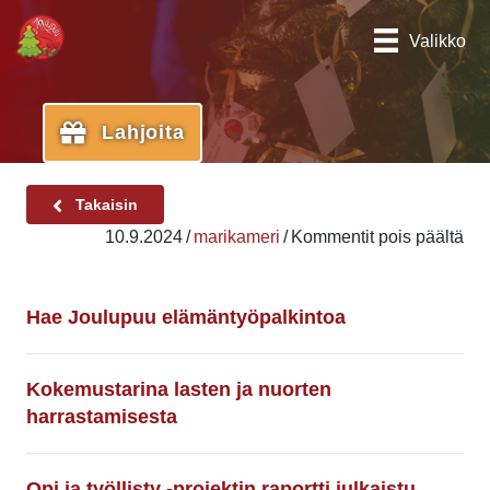
Valikko
Lahjoita
Takaisin
art
10.9.2024
/
marikameri
/
Kommentit pois päältä
Jou
alo
ymp
Hae Joulupuu elämäntyöpalkintoa
har
Kokemustarina lasten ja nuorten
harrastamisesta
Opi ja työllisty -projektin raportti julkaistu