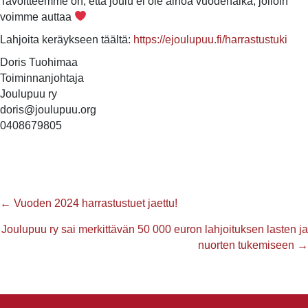
Tavoitteemme on, että joulu ei ole ainoa vuodenaika, jolloin
voimme auttaa
Lahjoita keräykseen täältä:
https://ejoulupuu.fi/harrastustuki
Doris Tuohimaa
Toiminnanjohtaja
Joulupuu ry
doris@joulupuu.org
0408679805
Posts
← Vuoden 2024 harrastustuet jaettu!
navigation
Joulupuu ry sai merkittävän 50 000 euron lahjoituksen lasten ja
nuorten tukemiseen →