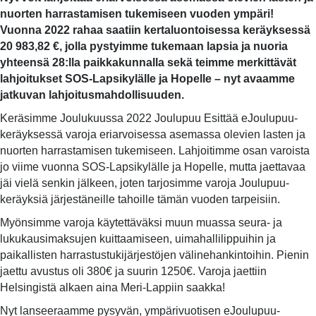
nuorten harrastamisen tukemiseen vuoden ympäri!
Vuonna 2022 rahaa saatiin kertaluontoisessa keräyksessä
20 983,82 €, jolla pystyimme tukemaan lapsia ja nuoria
yhteensä 28:lla paikkakunnalla sekä teimme merkittävät
lahjoitukset SOS-Lapsikylälle ja Hopelle – nyt avaamme
jatkuvan lahjoitusmahdollisuuden.
Keräsimme Joulukuussa 2022 Joulupuu Esittää eJoulupuu-
keräyksessä varoja eriarvoisessa asemassa olevien lasten ja
nuorten harrastamisen tukemiseen. Lahjoitimme osan varoista
jo viime vuonna SOS-Lapsikylälle ja Hopelle, mutta jaettavaa
jäi vielä senkin jälkeen, joten tarjosimme varoja Joulupuu-
keräyksiä järjestäneille tahoille tämän vuoden tarpeisiin.
Myönsimme varoja käytettäväksi muun muassa seura- ja
lukukausimaksujen kuittaamiseen, uimahallilippuihin ja
paikallisten harrastustukijärjestöjen välinehankintoihin. Pienin
jaettu avustus oli 380€ ja suurin 1250€. Varoja jaettiin
Helsingistä alkaen aina Meri-Lappiin saakka!
Nyt lanseeraamme pysyvän, ympärivuotisen eJoulupuu-