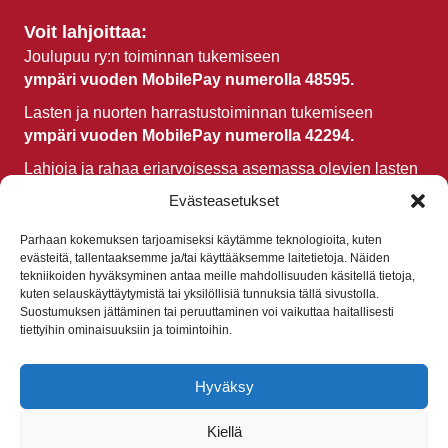
Voit lahjoittaa:
Joulupuu ry:n toiminnan tukemiseen
ympäri vuoden MobilePay numerolla 48595.
Lasten ja nuorten harrastustoiminnan tukemiseen
ympäri vuoden MobilePay numerolla 42294.
Lahjoja ja rahaa eriarvoisessa asemassa olevien lasten
ja nuorten hyväksi voit lahjoittaa eJoulupuun kautta
Evästeasetukset
kautta vuosittain
1.11.-26.12.
välisenä aikana
,
paikkakuntakohtaiset lahjoitusohjeet löydät
täältä
.
Parhaan kokemuksen tarjoamiseksi käytämme teknologioita, kuten
evästeitä, tallentaaksemme ja/tai käyttääksemme laitetietoja. Näiden
tekniikoiden hyväksyminen antaa meille mahdollisuuden käsitellä tietoja,
Haluan auttaa
kuten selauskäyttäytymistä tai yksilöllisiä tunnuksia tällä sivustolla.
Keräyslupa RA/2020/639 yhteistyössä Kirkkopalvelut
Suostumuksen jättäminen tai peruuttaminen voi vaikuttaa haitallisesti
ry:n kanssa.
tiettyihin ominaisuuksiin ja toimintoihin.
Hyväksy
Kiellä