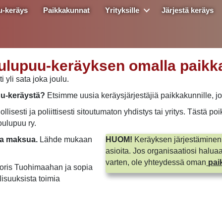
u-keräys
Paikkakunnat
Yrityksille
Järjestä keräys
oulupuu-keräyksen omalla paikk
 yli sata joka joulu.
uu-keräystä?
Etsimme uusia keräysjärjestäjiä paikkakunnille, jois
llisesti ja poliittisesti sitoutumaton yhdistys tai yritys. Tästä 
oulupuu ry.
sta maksua.
Lähde mukaan
HUOM!
Keräyksen järjestäminen 
asioita. Jos organisaatiosi halua
varten, ole yhteydessä oman
pai
Doris Tuohimaahan ja sopia
isuuksista toimia