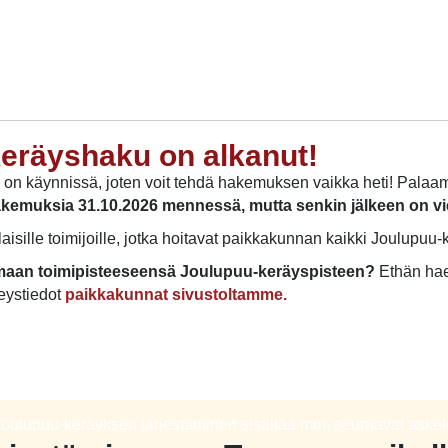
keräyshaku on alkanut!
n käynnissä, joten voit tehdä hakemuksen vaikka heti! Palaamm
muksia 31.10.2026 mennessä, mutta senkin jälkeen on vie
isille toimijoille, jotka hoitavat paikkakunnan kaikki Joulupuu-k
a omaan toimipisteeseensä Joulupuu-keräyspisteen?
Ethän hae
teystiedot
paikkakunnat sivustoltamme.