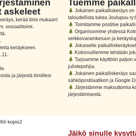
rjestäminen
Tuemme paikall
 askeleet
Jokainen paikalliskeräys on
taloudellista tukea Joulupuu ry:
keräys, kerää tiimi mukaan!
Toimitamme postitse paikallis
. sosiaalitoimi.
Organisoimme yhdessä Koti
tä.
verkkovarainkeruun ja keräyslupa
.
Jokaiselle paikalliskeräykse
oreita keräykseen.
Kotisivuillemme tehdään jok
.11.
Tarjoamme käyttöön paljon va
julistepohjia.
le.
Jokainen paikalliskeräys sa
sta ja järjestä tiimillesi
sähköpostilaatikon ja Google D
Järjestämme maksuttomia kou
järjestämisestä.
Jäikö sinulle kysyt