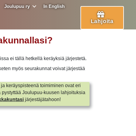
Joulupuu ry
In English
Lahjoita
akunnallasi?
sa ei tällä hetkellä keräyksiä järjestetä.
poiketen myös seurakunnat voivat järjestää
ja keräyspisteenä toimiminen ovat eri
a pystyttää Joulupuu-kuusen lahjoituksia
kkakuntasi
järjestäjätahoon!