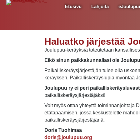
Etusivu
Lahjoita
eJoulupu
Haluatko järjestää J
Joulupuu-keräyksiä toteutetaan kansallisesti
Eikö sinun paikkakunnallasi ole Joulup
Paikalliskeräysjärjestäjän tulee olla uskonno
keräyksen. Paikalliskeräyslupia myöntää J
Joulupuu ry ei peri paikalliskeräysluva
paikalliskeräysjärjestäjäksi!
Voit myös ottaa yhteyttä toiminnanjohtaja 
etätapaamisen, jossa keskustelette mahdoll
paikalliskeräysjärjestäjänä.
Doris Tuohimaa
doris@joulupuu.org