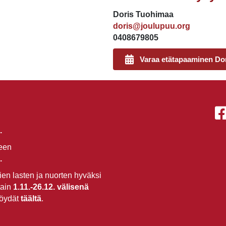
Doris Tuohimaa
doris@joulupuu.org
0408679805
Varaa etätapaaminen Do
.
seen
.
en lasten ja nuorten hyväksi
tain
1.11.-26.12.
välisenä
löydät
täältä
.