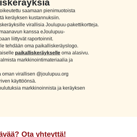
iskeräyksiä
 oikeutettu saamaan pienimuotoista
ltä keräyksen kustannuksiin.
keräyksille virallisia Joulupuu-pakettikortteja.
maanavun kanssa eJoulupuu-
an liittyvät raportoinnit.
lle tehdään oma paikalliskeräyslogo.
aiselle
paikalliskeräykselle
oma alasivu.
lmista markkinointimateriaalia ja
a oman virallisen @joulupuu.org
riven käyttöönsä.
lutuksia markkinoinnista ja keräyksen
tävää? Ota yhteyttä!