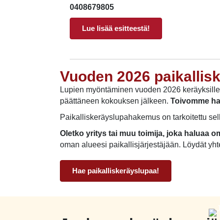
0408679805
Lue lisää esitteestä!
Vuoden 2026 paikallis
Lupien myöntäminen vuoden 2026 keräyksille o
päättäneen kokouksen jälkeen.
Toivomme hake
Paikalliskeräyslupahakemus on tarkoitettu sella
Oletko yritys tai muu toimija, joka halua
oman alueesi paikallisjärjestäjään. Löydät yh
Hae paikalliskeräyslupaa!