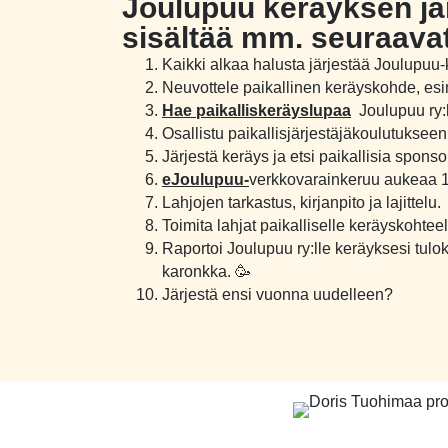
Joulupuu keräyksen jä
sisältää mm. seuraavat
Kaikki alkaa halusta järjestää Joulupuu-
Neuvottele paikallinen keräyskohde, esim
Hae paikalliskeräyslupaa
Joulupuu ry:l
Osallistu paikallisjärjestäjäkoulutukseen
Järjestä keräys ja etsi paikallisia spons
eJoulupuu
-
verkkovarainkeruu aukeaa 1
Lahjojen tarkastus, kirjanpito ja lajittelu.
Toimita lahjat paikalliselle keräyskohteel
Raportoi Joulupuu ry:lle keräyksesi tuloksi
karonkka. 🥳
Järjestä ensi vuonna uudelleen?